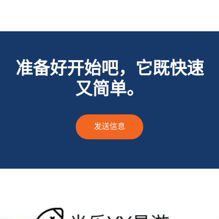
准备好开始吧，它既快速
又简单。
发送信息