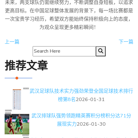
未来，两支球队仍需继续努力，不断调整自身短板，以追求
更高目标。在中国足球整体发展的背景下，每一场比赛都是
一次宝贵学习经历，希望双方能始终保持积极向上的态度，
为观众呈现更多精彩瞬间！
上一篇
下一篇
推荐文章
武汉足球队技术实力强劲荣登全国足球技术排行
榜第8名
2026-01-31
武汉排球队强势领跑精英赛积分榜积分达71分
展现实力
2026-01-30