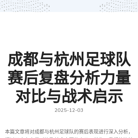
成都与杭州足球队
赛后复盘分析力量
对比与战术启示
2025-12-03
本篇文章将对成都与杭州足球队的赛后表现进行深入分析，